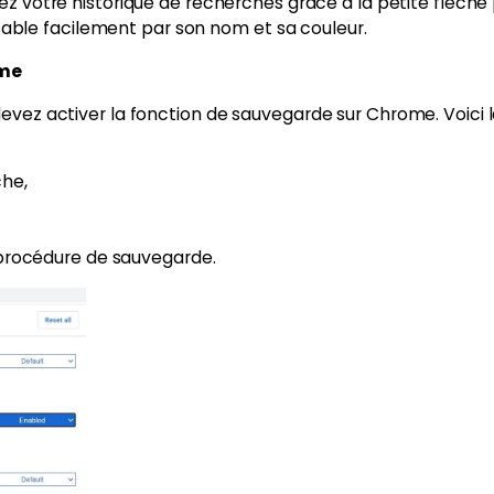
z votre historique de recherches grâce à la petite flèche p
sable facilement par son nom et sa couleur.
ome
evez activer la fonction de sauvegarde sur Chrome. Voici l
che,
 procédure de sauvegarde.