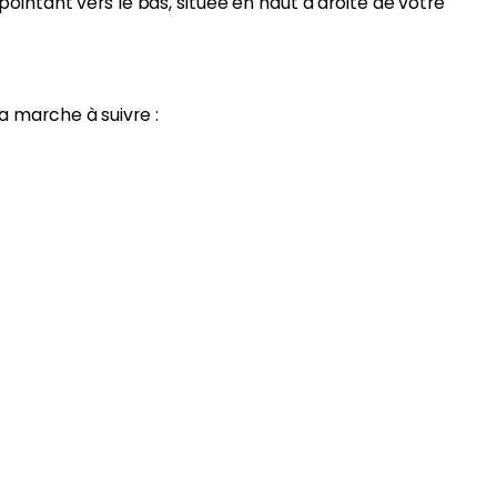
ointant vers le bas, située en haut à droite de votre
a marche à suivre :