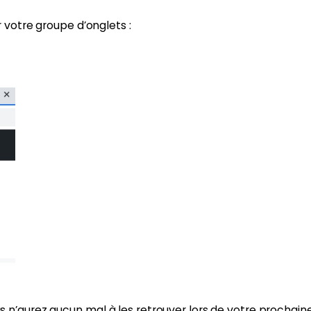
 votre groupe d’onglets :
’aurez aucun mal à les retrouver lors de votre prochaine c