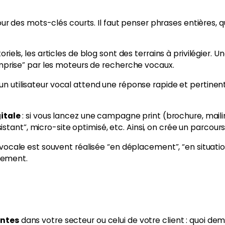
r pour des mots-clés courts. Il faut penser phrases entières
oriels, les articles de blog sont des terrains à privilégier. 
mprise” par les moteurs de recherche vocaux.
 un utilisateur vocal attend une réponse rapide et pertinent
itale
: si vous lancez une campagne print (brochure, mailin
nt”, micro-site optimisé, etc. Ainsi, on crée un parcours u
vocale est souvent réalisée “en déplacement”, “en situation
atement.
entes
dans votre secteur ou celui de votre client : quoi dema