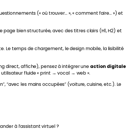
, questionnements (« où trouver… », « comment faire… ») et
Une page bien structurée, avec des titres clairs (H1, H2) et
e. Le temps de chargement, le design mobile, la lisibilité
g direct, affiche), pensez à intégrer une
action digitale
tilisateur fluide « print → vocal → web ».
”, “avec les mains occupées” (voiture, cuisine, etc.). Le
nder à l’assistant virtuel ?