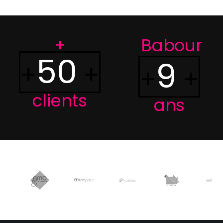
+
Babour
50
9
+
+
+
+
clients
ans