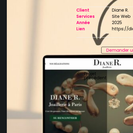
Client
Diane R.
Services
Site Web
Année
2025
Lien
https://di
Demander u
Projet
précédent