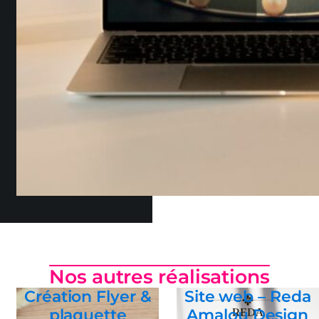
Nos autres réalisations
Création Flyer &
Site web – Reda
plaquette
Amalou Design