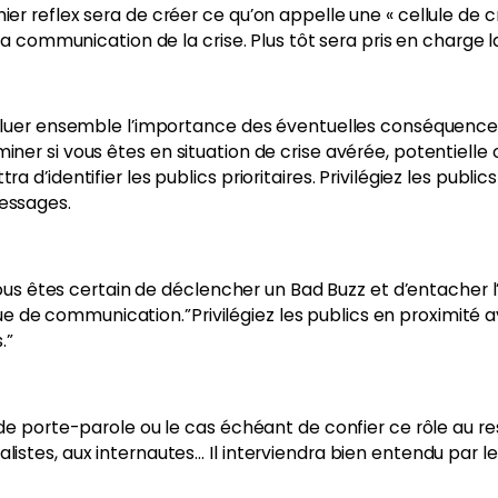
er reflex sera de créer ce qu’on appelle une « cellule de c
la communication de la crise. Plus tôt sera pris en charge 
valuer ensemble l’importance des éventuelles conséquences
iner si vous êtes en situation de crise avérée, potentiell
 d’identifier les publics prioritaires. Privilégiez les publi
essages.
 vous êtes certain de déclencher un Bad Buzz et d’entacher 
e communication.”Privilégiez les publics en proximité ave
.”
 de porte-parole ou le cas échéant de confier ce rôle au 
stes, aux internautes… Il interviendra bien entendu par le